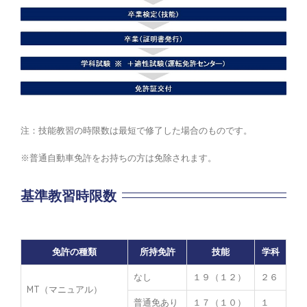
注：技能教習の時限数は最短で修了した場合のものです。
※普通自動車免許をお持ちの方は免除されます。
基準教習時限数
免許の種類
所持免許
技能
学科
なし
１９（１２）
２６
MT（マニュアル）
普通免あり
１７（１０）
１