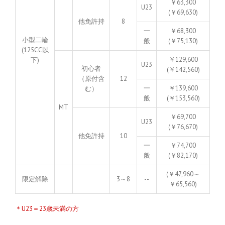
￥63,300
U23
(￥69,630)
他免許持
8
一
￥68,300
小型二輪
般
(￥75,130)
(125CC以
￥129,600
下)
U23
初心者
(￥142,560)
（原付含
12
一
￥139,600
む）
般
(￥153,560)
MT
￥69,700
U23
(￥76,670)
他免許持
10
一
￥74,700
般
(￥82,170)
(￥47,960～
限定解除
3～8
--
￥65,560)
＊U23＝23歳未満の方