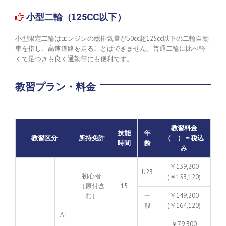
 小型二輪（125CC以下）
小型限定二輪はエンジンの総排気量が50cc超125cc以下の二輪自動
車を指し、高速道路を走ることはできません。普通二輪に比べ軽
くて足つきも良く通勤等にも便利です。
教習プラン・料金
教習料金
技能
年
教習区分
所持免許
（ ）＝税込
時間
齢
み
￥139,200
U23
初心者
(￥153,120)
（原付含
15
一
￥149,200
む）
般
(￥164,120)
AT
￥79,300