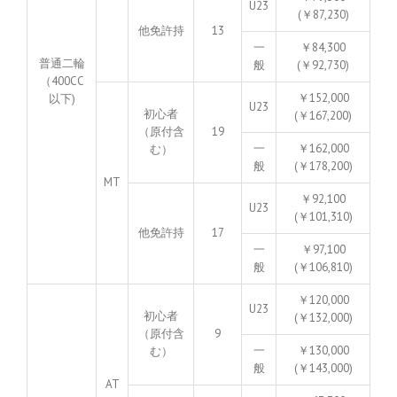
U23
(￥87,230)
他免許持
13
一
￥84,300
普通二輪
般
(￥92,730)
（400CC
￥152,000
以下)
U23
初心者
(￥167,200)
（原付含
19
一
￥162,000
む）
般
(￥178,200)
MT
￥92,100
U23
(￥101,310)
他免許持
17
一
￥97,100
般
(￥106,810)
￥120,000
U23
初心者
(￥132,000)
（原付含
9
一
￥130,000
む）
般
(￥143,000)
AT