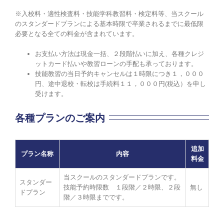
※入校料・適性検査料・技能学科教習料・検定料等、当スクール
のスタンダードプランによる基本時限で卒業されるまでに最低限
必要となる全ての料金が含まれています。
お支払い方法は現金一括、２段階払いに加え、各種クレジ
ットカード払いや教習ローンの手配も承っております。
技能教習の当日予約キャンセルは１時限につき１，０００
円、途中退校・転校は手続料１１，０００円(税込）を申し
受けます。
各種プランのご案内
追加
プラン名称
内容
料金
当スクールのスタンダードプランです。
スタンダー
技能予約時限数 １段階／２時限、２段
無し
ドプラン
階／３時限までです。